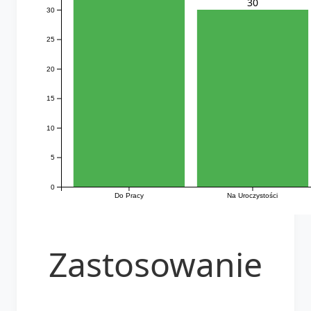
30
30
25
20
15
10
5
0
Do Pracy
Na Uroczystości
Zastosowanie