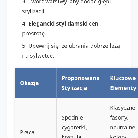
Twórz warstwy, aby dodać głębi
stylizacji.
Elegancki styl damski
ceni
prostotę.
Upewnij się, że ubrania dobrze leżą
na sylwetce.
Proponowana
Kluczowe
Okazja
Stylizacja
Elementy
Klasyczne
Spodnie
fasony,
cygaretki,
neutralne
Praca
koszula,
kolory,