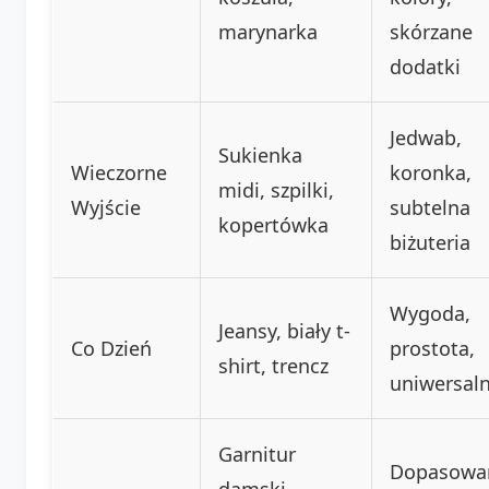
marynarka
skórzane
dodatki
Jedwab,
Sukienka
Wieczorne
koronka,
midi, szpilki,
Wyjście
subtelna
kopertówka
biżuteria
Wygoda,
Jeansy, biały t-
Co Dzień
prostota,
shirt, trencz
uniwersal
Garnitur
Dopasowa
damski,