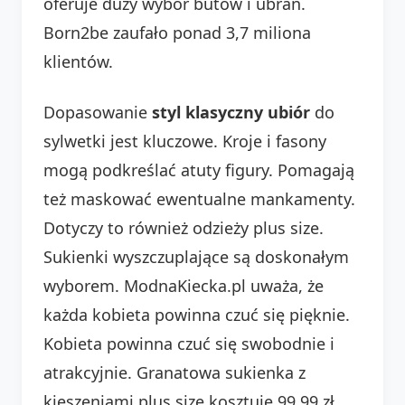
oferuje duży wybór butów i ubrań.
Born2be zaufało ponad 3,7 miliona
klientów.
Dopasowanie
styl klasyczny ubiór
do
sylwetki jest kluczowe. Kroje i fasony
mogą podkreślać atuty figury. Pomagają
też maskować ewentualne mankamenty.
Dotyczy to również odzieży plus size.
Sukienki wyszczuplające są doskonałym
wyborem. ModnaKiecka.pl uważa, że
każda kobieta powinna czuć się pięknie.
Kobieta powinna czuć się swobodnie i
atrakcyjnie. Granatowa sukienka z
kieszeniami plus size kosztuje 99,99 zł.