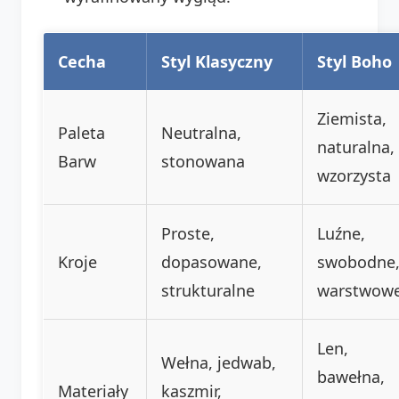
Cecha
Styl Klasyczny
Styl Boho
Ziemista,
Paleta
Neutralna,
naturalna,
Barw
stonowana
wzorzysta
Proste,
Luźne,
Kroje
dopasowane,
swobodne
strukturalne
warstwow
Len,
Wełna, jedwab,
bawełna,
Materiały
kaszmir,