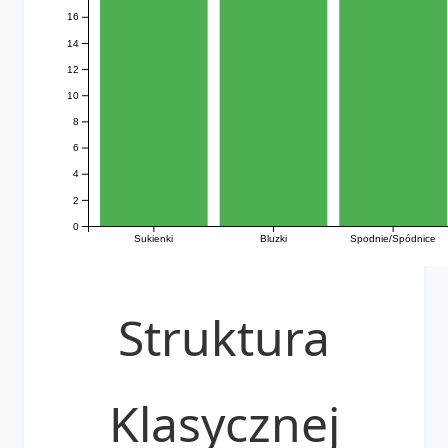
16
14
12
10
8
6
4
2
0
Sukienki
Bluzki
Spodnie/Spódnice
Struktura
Klasycznej