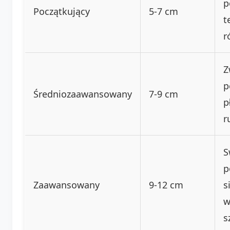
p
Początkujący
5-7 cm
t
r
Z
p
Średniozaawansowany
7-9 cm
p
r
S
p
Zaawansowany
9-12 cm
s
w
s