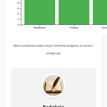
8
6
4
2
0
Nawilżanie
Peeling
Gimn
Wykres przedstawia wpływ różnych elementów pielęgnacji na zdrowie i
estetykę nóg.
Redakcja