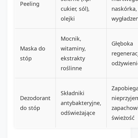
Peeling
cukier, sól),
naskórka,
olejki
wygładzen
Mocnik,
Głęboka
Maska do
witaminy,
regeneracj
stóp
ekstrakty
odżywieni
roślinne
Zapobieg
Składniki
Dezodorant
nieprzyj
antybakteryjne,
do stóp
zapachowi
odświeżające
świeżość