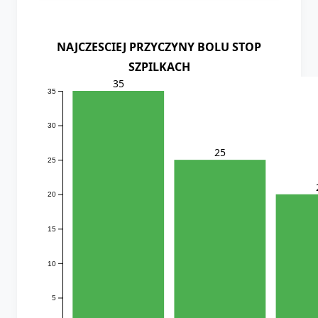
NAJCZESCIEJ PRZYCZYNY BOLU STOP
SZPILKACH
35
35
30
25
25
20
15
10
5