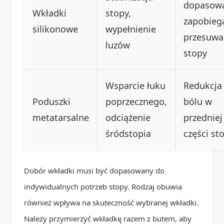
dopasowa
Wkładki
stopy,
zapobieg
silikonowe
wypełnienie
przesuwa
luzów
stopy
Wsparcie łuku
Redukcja
Poduszki
poprzecznego,
bólu w
metatarsalne
odciążenie
przedniej
śródstopia
części st
Dobór wkładki musi być dopasowany do
indywidualnych potrzeb stopy. Rodzaj obuwia
również wpływa na skuteczność wybranej wkładki.
Należy przymierzyć wkładkę razem z butem, aby