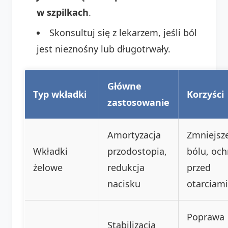
w szpilkach
.
Skonsultuj się z lekarzem, jeśli ból
jest nieznośny lub długotrwały.
Główne
Typ wkładki
Korzyści
zastosowanie
Amortyzacja
Zmniejsz
Wkładki
przodostopia,
bólu, oc
żelowe
redukcja
przed
nacisku
otarciami
Poprawa
Stabilizacja