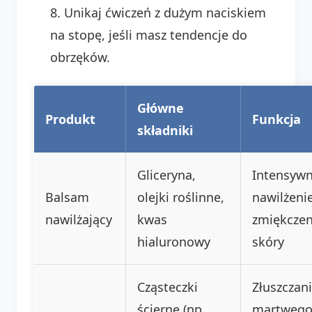
Unikaj ćwiczeń z dużym naciskiem
na stopę, jeśli masz tendencje do
obrzęków.
Główne
Produkt
Funkcja
składniki
Gliceryna,
Intensyw
Balsam
olejki roślinne,
nawilżenie
nawilżający
kwas
zmiękczen
hialuronowy
skóry
Cząsteczki
Złuszczan
ścierne (np.
martweg