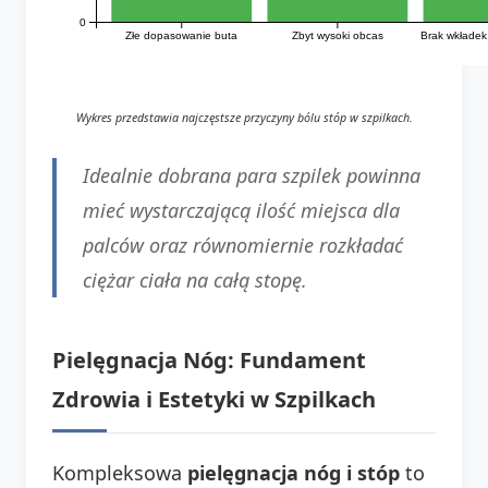
0
Złe dopasowanie buta
Zbyt wysoki obcas
Brak wkładek
Wykres przedstawia najczęstsze przyczyny bólu stóp w szpilkach.
Idealnie dobrana para szpilek powinna
mieć wystarczającą ilość miejsca dla
palców oraz równomiernie rozkładać
ciężar ciała na całą stopę.
Pielęgnacja Nóg: Fundament
Zdrowia i Estetyki w Szpilkach
Kompleksowa
pielęgnacja nóg i stóp
to