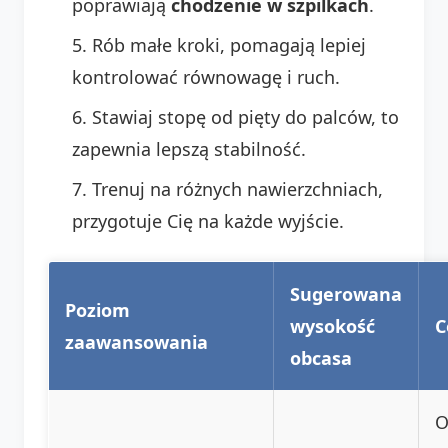
poprawiają
chodzenie w szpilkach
.
Rób małe kroki, pomagają lepiej
kontrolować równowagę i ruch.
Stawiaj stopę od pięty do palców, to
zapewnia lepszą stabilność.
Trenuj na różnych nawierzchniach,
przygotuje Cię na każde wyjście.
Sugerowana
Poziom
wysokość
C
zaawansowania
obcasa
O