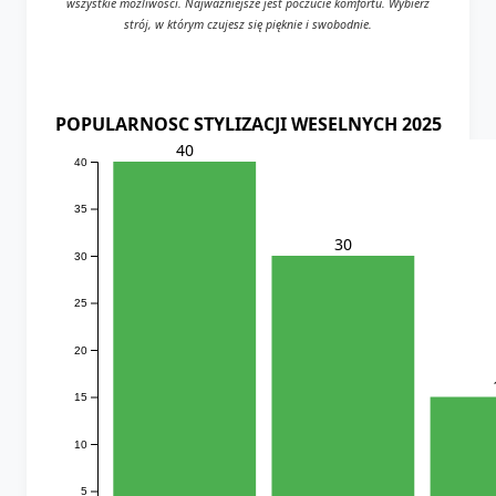
wszystkie możliwości. Najważniejsze jest poczucie komfortu. Wybierz
strój, w którym czujesz się pięknie i swobodnie.
POPULARNOSC STYLIZACJI WESELNYCH 2025
40
40
35
30
30
25
20
15
10
5